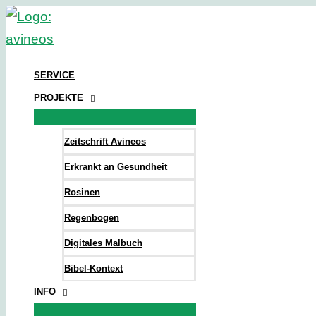
Zum
Inhalt
springen
SERVICE
PROJEKTE
Zeitschrift Avineos
Erkrankt an Gesundheit
Rosinen
Regenbogen
Digitales Malbuch
Bibel-Kontext
INFO